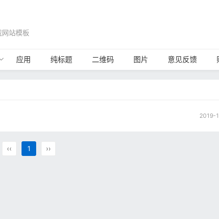
载网站模板
应用
纯标题
二维码
图片
意见反馈
2019-1
‹‹
1
››