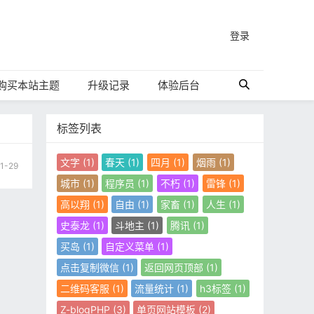
登录
购买本站主题
升级记录
体验后台
标签列表
文字
(1)
春天
(1)
四月
(1)
烟雨
(1)
1-29
城市
(1)
程序员
(1)
不朽
(1)
雷锋
(1)
高以翔
(1)
自由
(1)
家畜
(1)
人生
(1)
史泰龙
(1)
斗地主
(1)
腾讯
(1)
买岛
(1)
自定义菜单
(1)
点击复制微信
(1)
返回网页顶部
(1)
二维码客服
(1)
流量统计
(1)
h3标签
(1)
Z-blogPHP
(3)
单页网站模板
(2)