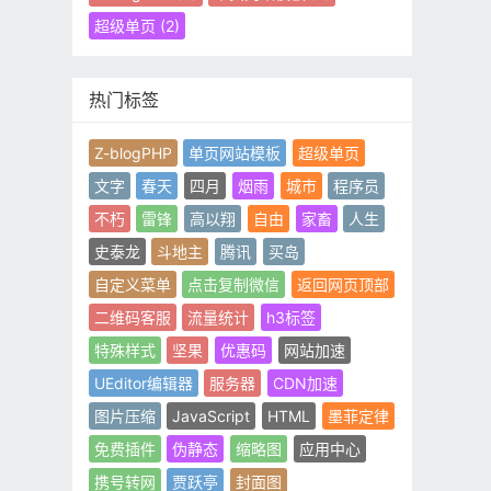
超级单页
(2)
热门标签
Z-blogPHP
单页网站模板
超级单页
文字
春天
四月
烟雨
城市
程序员
不朽
雷锋
高以翔
自由
家畜
人生
史泰龙
斗地主
腾讯
买岛
自定义菜单
点击复制微信
返回网页顶部
二维码客服
流量统计
h3标签
特殊样式
坚果
优惠码
网站加速
UEditor编辑器
服务器
CDN加速
图片压缩
JavaScript
HTML
墨菲定律
免费插件
伪静态
缩略图
应用中心
携号转网
贾跃亭
封面图